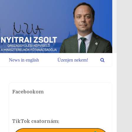
News in english
Üzenjen nekem!
Facebookom
TikTok csatornám: