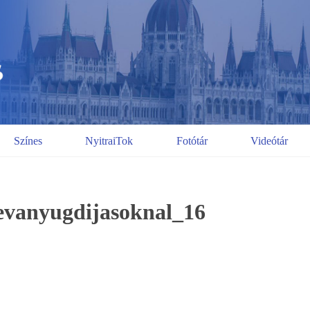
Színes
NyitraiTok
Fotótár
Videótár
evanyugdijasoknal_16