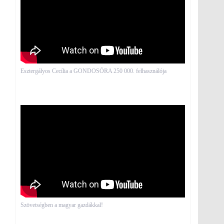
Esztergályos Cecília a GONDOSÓRA 250 000. felhasználója
Szövetségben a magyar gazdákkal!