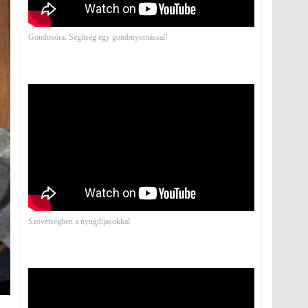
Gondosóra: Segítség egy gombnyomással!
Szövetségben a nyugdíjasokkal