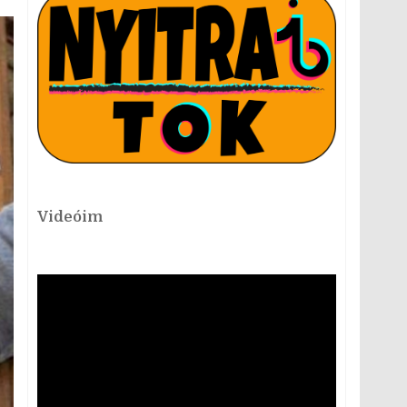
Videóim