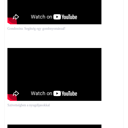
Gondosóra: Segítség egy gombnyomással!
Szövetségben a nyugdíjasokkal