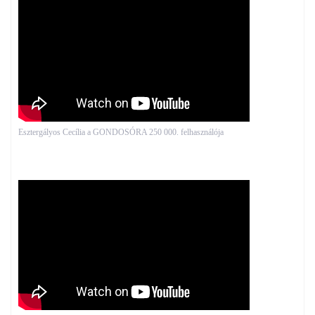
Esztergályos Cecília a GONDOSÓRA 250 000. felhasználója