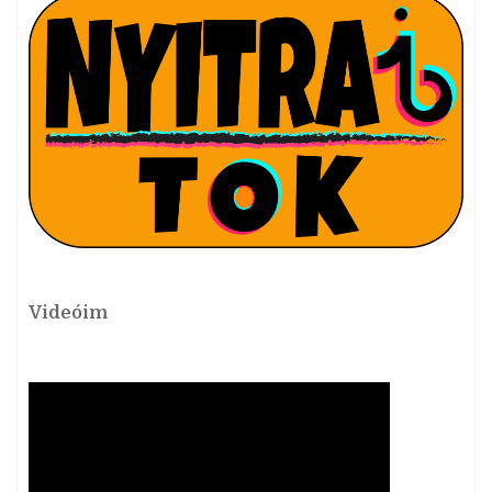
Videóim