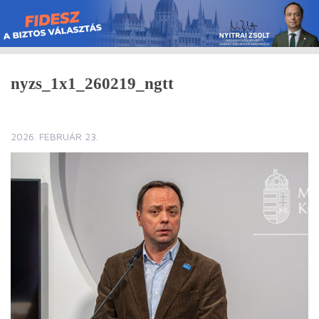
Skip
to
content
nyzs_1x1_260219_ngtt
2026. FEBRUÁR 23.