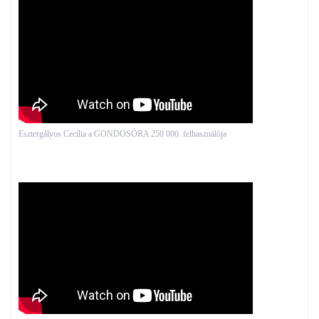
Esztergályos Cecília a GONDOSÓRA 250 000. felhasználója