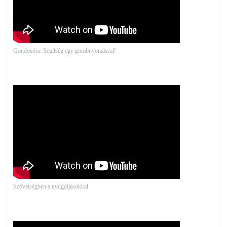
Gondosóra: Segítség egy gombnyomással!
Szövetségben a nyugdíjasokkal