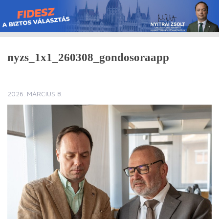
Skip
to
content
nyzs_1x1_260308_gondosoraapp
2026. MÁRCIUS 8.