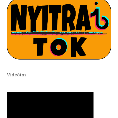
Videóim