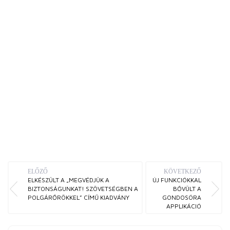
ELŐZŐ
KÖVETKEZŐ
ELKÉSZÜLT A „MEGVÉDJÜK A
ÚJ FUNKCIÓKKAL
BIZTONSÁGUNKAT! SZÖVETSÉGBEN A
BŐVÜLT A
POLGÁRŐRÖKKEL” CÍMŰ KIADVÁNY
GONDOSÓRA
APPLIKÁCIÓ