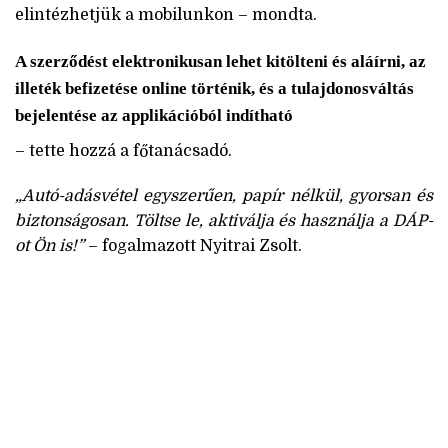
elintézhetjük a mobilunkon – mondta.
A szerződést elektronikusan lehet kitölteni és aláírni, az
illeték befizetése online történik, és a tulajdonosváltás
bejelentése az applikációból indítható
– tette hozzá a főtanácsadó.
„Autó-adásvétel egyszerűen, papír nélkül, gyorsan és
biztonságosan. Töltse le, aktiválja és használja a DÁP-
ot Ön is!”
– fogalmazott Nyitrai Zsolt.