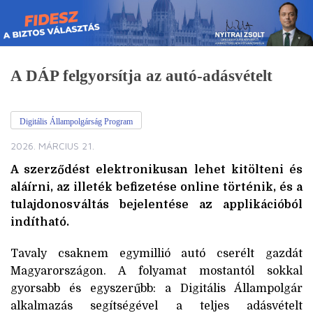
Skip
to
content
A DÁP felgyorsítja az autó-adásvételt
Digitális Állampolgárság Program
2026. MÁRCIUS 21.
A szerződést elektronikusan lehet kitölteni és
aláírni, az illeték befizetése online történik, és a
tulajdonosváltás bejelentése az applikációból
indítható.
Tavaly csaknem egymillió autó cserélt gazdát
Magyarországon. A folyamat mostantól sokkal
gyorsabb és egyszerűbb: a Digitális Állampolgár
alkalmazás segítségével a teljes adásvételt