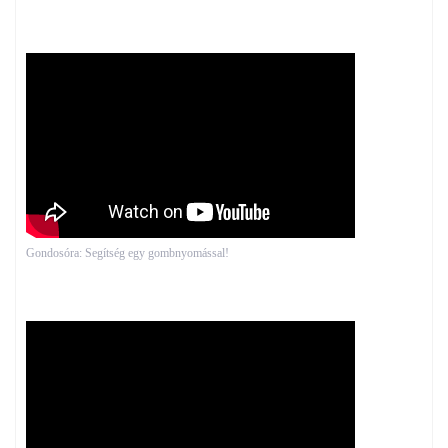
Gondosóra: Segítség egy gombnyomással!