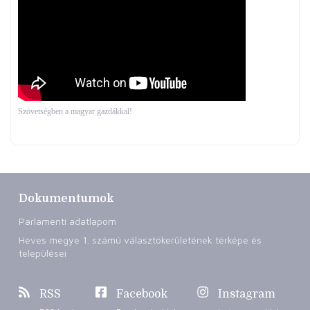
Szövetségben a magyar gazdákkal!
Dokumentumok
Parlamenti adatlapom
Heves megye 1. számú választókerületének térképe és
települései
RSS
Facebook
Instagram