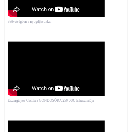
Szövetségben a nyugdíjasokkal
Esztergályos Cecília a GONDOSÓRA 250 000. felhasználója