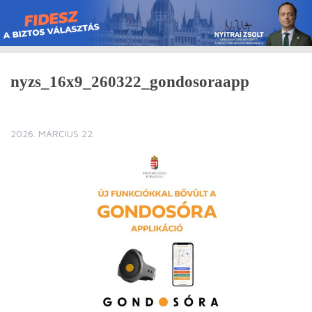
Skip
to
content
nyzs_16x9_260322_gondosoraapp
2026. MÁRCIUS 22.