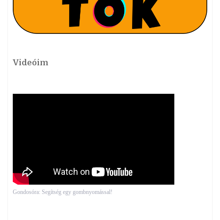
Videóim
Gondosóra: Segítség egy gombnyomással!