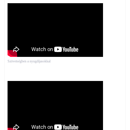
Szövetségben a nyugdíjasokkal