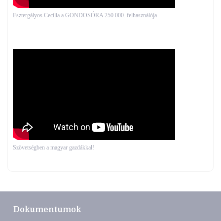
Esztergályos Cecília a GONDOSÓRA 250 000. felhasználója
Szövetségben a magyar gazdákkal!
Dokumentumok