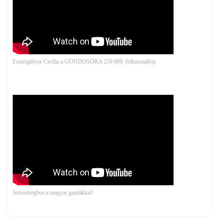
Esztergályos Cecília a GONDOSÓRA 250 000. felhasználója
Szövetségben a magyar gazdákkal!