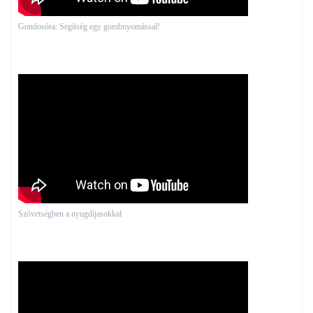
Gondosóra: Segítség egy gombnyomással!
Szövetségben a nyugdíjasokkal