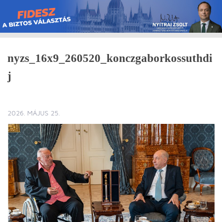
Skip
to
content
nyzs_16x9_260520_konczgaborkossuthdi
j
2026. MÁJUS 25.