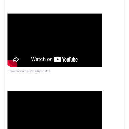
Szövetségben a nyugdíjasokkal