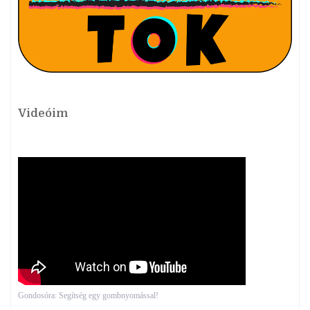
Videóim
Gondosóra: Segítség egy gombnyomással!