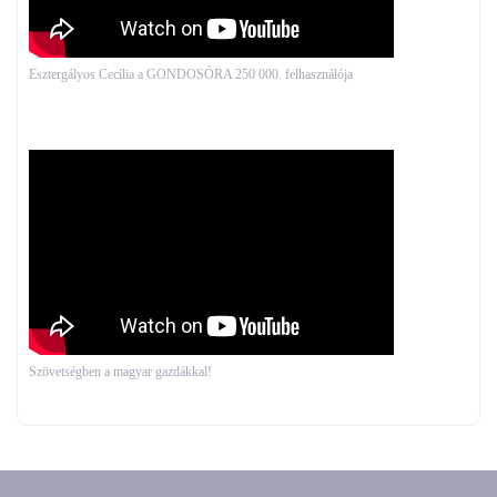
Esztergályos Cecília a GONDOSÓRA 250 000. felhasználója
Szövetségben a magyar gazdákkal!