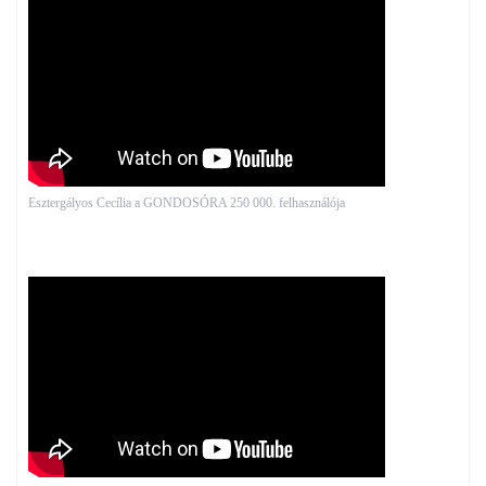
Esztergályos Cecília a GONDOSÓRA 250 000. felhasználója