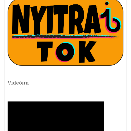
Videóim