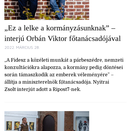
„Ez a lelke a kormányzásunknak” –
interjú Orbán Viktor főtanácsadójával
2022. MÁRCIUS 28.
„A Fidesz a közéleti munkát a párbeszédre, nemzeti
konzultációkra alapozza, a kormány pedig döntései
során támaszkodik az emberek véleményére” –
állítja a miniszterelnök főtanácsadója. Nyitrai
Zsolt interjút adott a Ripost7-nek.