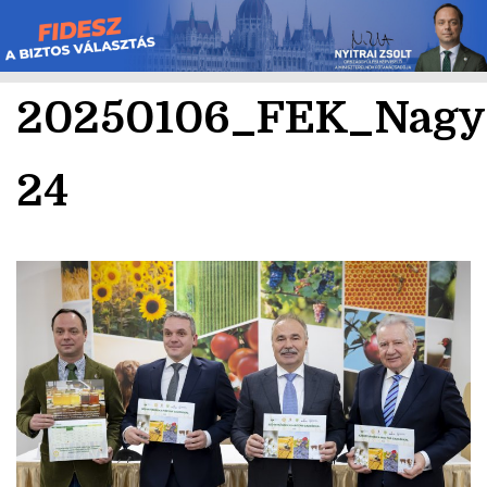
Skip
to
content
20250106_FEK_Nagy
24