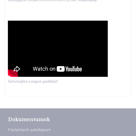
Esztergályos Cecília a GONDOSÓRA 250 000. felhasználója
Szövetségben a magyar gazdákkal!
Dokumentumok
Parlamenti adatlapom