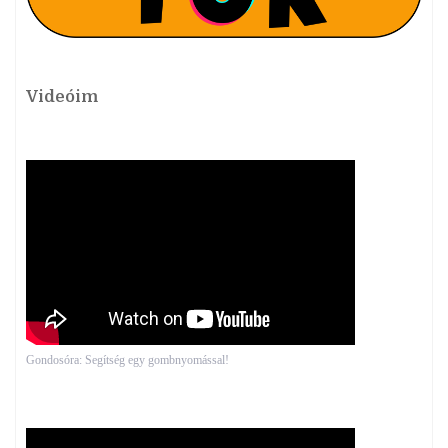
Videóim
Gondosóra: Segítség egy gombnyomással!