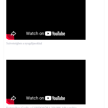
Szövetségben a nyugdíjasokkal