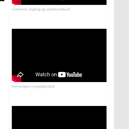
Gondosóra: Segítség egy gombnyomással!
Szövetségben a nyugdíjasokkal