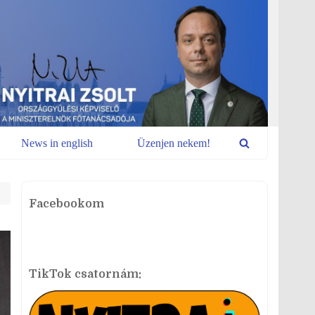
News in english
Üzenjen nekem!
Facebookom
TikTok csatornám: