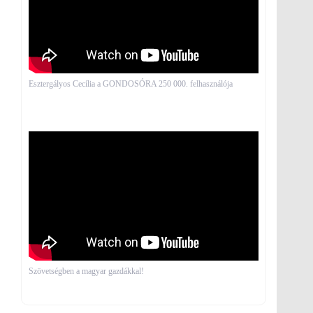
Esztergályos Cecília a GONDOSÓRA 250 000. felhasználója
Szövetségben a magyar gazdákkal!