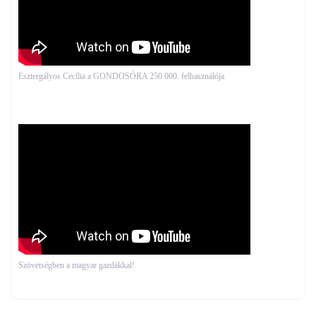
Esztergályos Cecília a GONDOSÓRA 250 000. felhasználója
Szövetségben a magyar gazdákkal!