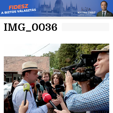
Skip
to
content
IMG_0036