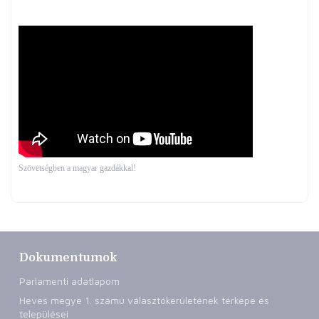
Szövetségben a magyar gazdákkal!
Dokumentumok
Parlamenti adatlapom
Heves megye 1. számú választókerületének térképe és
települései