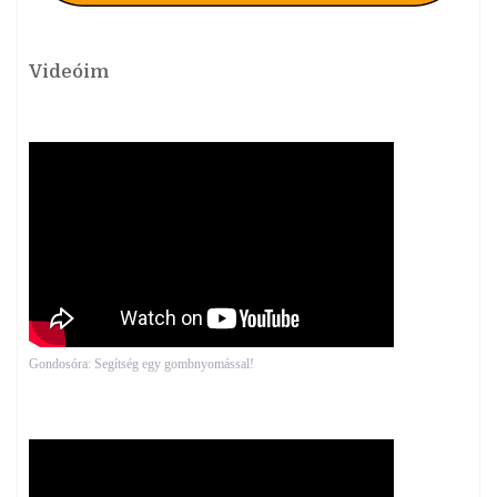
Videóim
Gondosóra: Segítség egy gombnyomással!