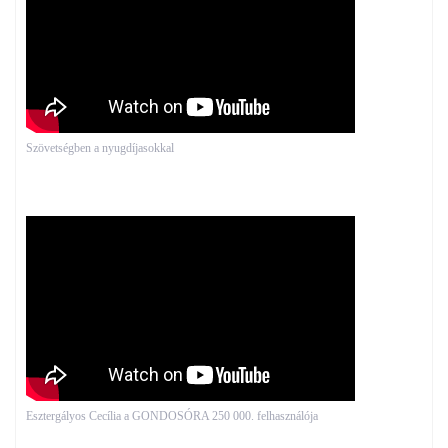
Szövetségben a nyugdíjasokkal
Esztergályos Cecília a GONDOSÓRA 250 000. felhasználója