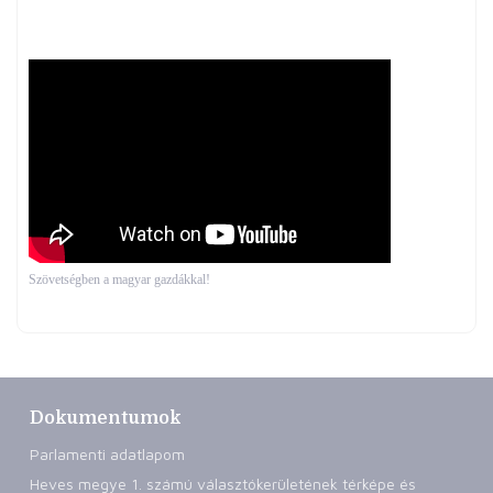
Szövetségben a magyar gazdákkal!
Dokumentumok
Parlamenti adatlapom
Heves megye 1. számú választókerületének térképe és