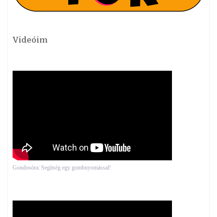
Videóim
Gondosóra: Segítség egy gombnyomással!