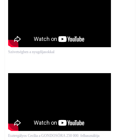
Szövetségben a nyugdíjasokkal
Esztergályos Cecília a GONDOSÓRA 250 000. felhasználója