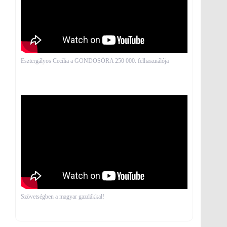
Esztergályos Cecília a GONDOSÓRA 250 000. felhasználója
Szövetségben a magyar gazdákkal!