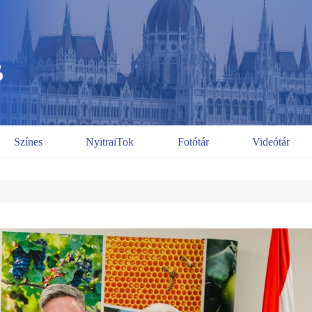
Színes
NyitraiTok
Fotótár
Videótár