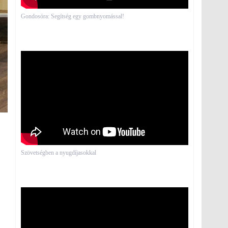
Gondosóra: Segítség egy gombnyomással!
Szövetségben a nyugdíjasokkal