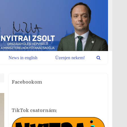
News in english
Üzenjen nekem!
Facebookom
TikTok csatornám: