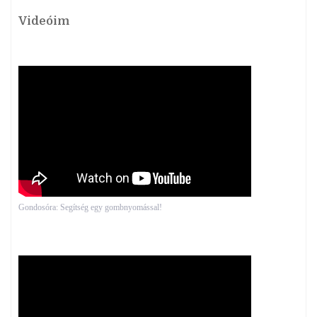
Videóim
Gondosóra: Segítség egy gombnyomással!