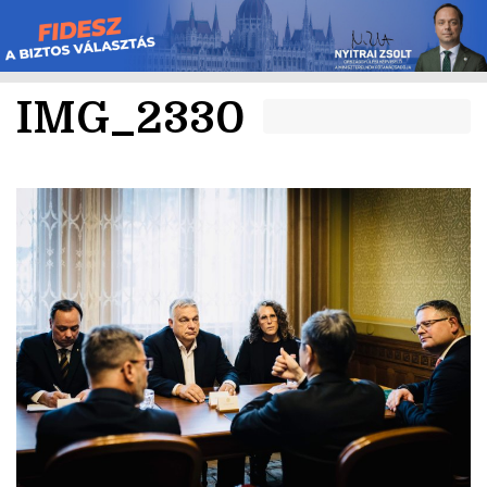
Skip
to
content
IMG_2330