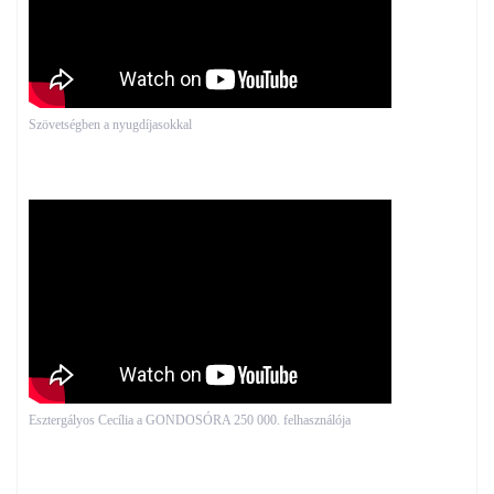
Szövetségben a nyugdíjasokkal
Esztergályos Cecília a GONDOSÓRA 250 000. felhasználója