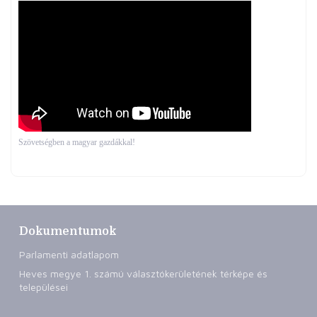
Szövetségben a magyar gazdákkal!
Dokumentumok
Parlamenti adatlapom
Heves megye 1. számú választókerületének térképe és
települései