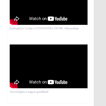
Esztergályos Cecília a GONDOSÓRA 250 000. felhasználója
Szövetségben a magyar gazdákkal!