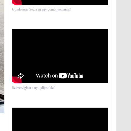
Gondosóra: Segítség egy gombnyomással!
Szövetségben a nyugdíjasokkal