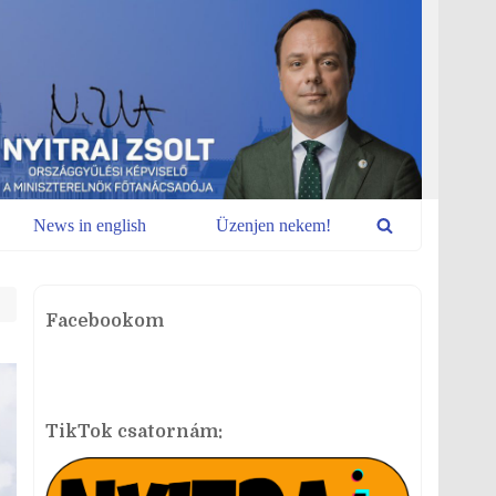
News in english
Üzenjen nekem!
Facebookom
TikTok csatornám: