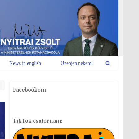
News in english
Üzenjen nekem!
Facebookom
TikTok csatornám: