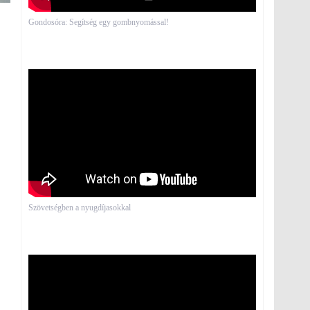
Gondosóra: Segítség egy gombnyomással!
Szövetségben a nyugdíjasokkal