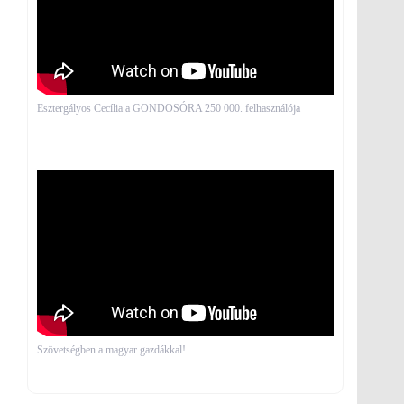
Esztergályos Cecília a GONDOSÓRA 250 000. felhasználója
Szövetségben a magyar gazdákkal!