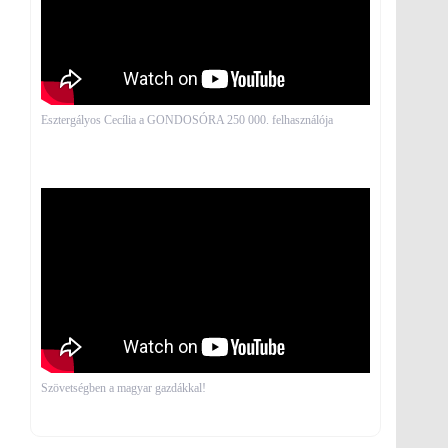
Esztergályos Cecília a GONDOSÓRA 250 000. felhasználója
Szövetségben a magyar gazdákkal!