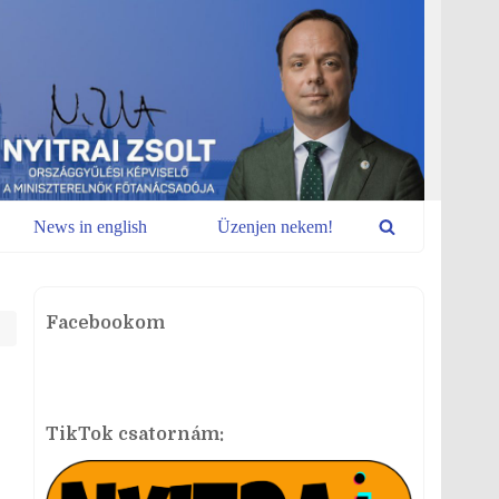
News in english
Üzenjen nekem!
Facebookom
TikTok csatornám: