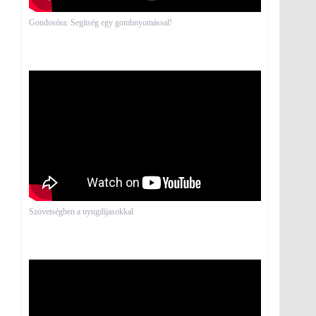
Gondosóra: Segítség egy gombnyomással!
Szövetségben a nyugdíjasokkal