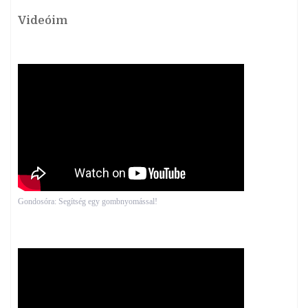
Videóim
Gondosóra: Segítség egy gombnyomással!