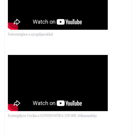
Szövetségben a nyugdíjasokkal
Esztergályos Cecília a GONDOSÓRA 250 000. felhasználója