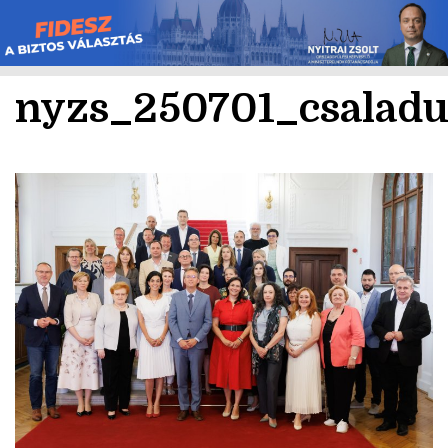
Skip
to
content
nyzs_250701_csaladu