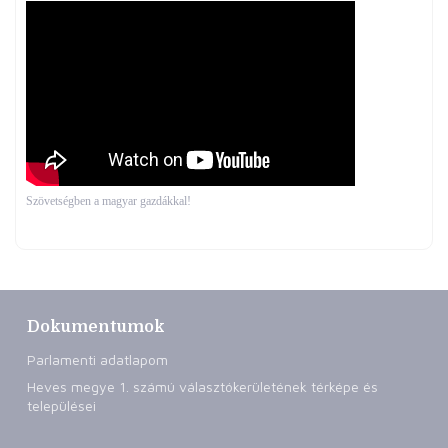
Szövetségben a magyar gazdákkal!
Dokumentumok
Parlamenti adatlapom
Heves megye 1. számú választókerületének térképe és
települései