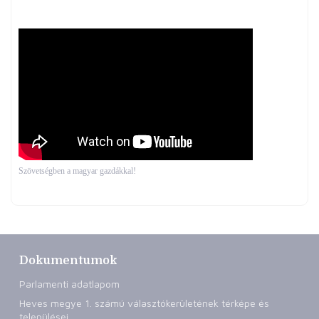
Szövetségben a magyar gazdákkal!
Dokumentumok
Parlamenti adatlapom
Heves megye 1. számú választókerületének térképe és
települései