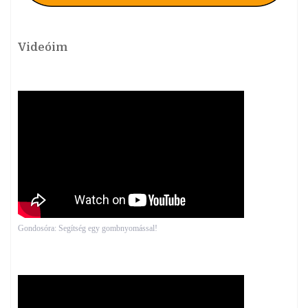
Videóim
Gondosóra: Segítség egy gombnyomással!