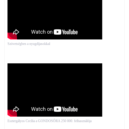
Szövetségben a nyugdíjasokkal
Esztergályos Cecília a GONDOSÓRA 250 000. felhasználója