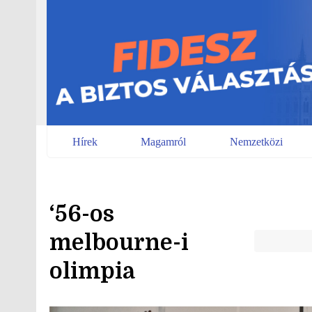
Skip
to
content
Hírek
Magamról
Nemzetközi
‘56-os
melbourne-i
olimpia