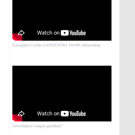
Esztergályos Cecília a GONDOSÓRA 250 000. felhasználója
Szövetségben a magyar gazdákkal!