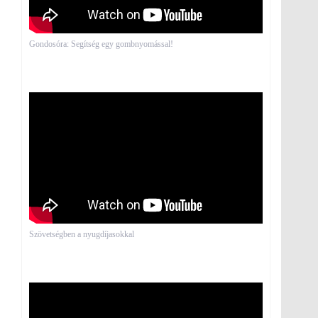
Gondosóra: Segítség egy gombnyomással!
Szövetségben a nyugdíjasokkal