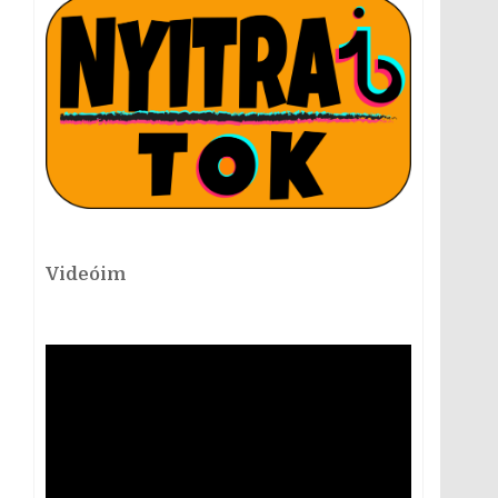
Videóim