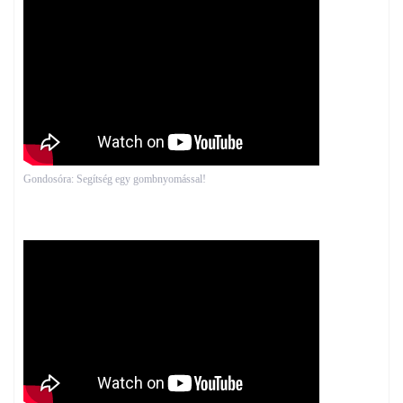
Gondosóra: Segítség egy gombnyomással!