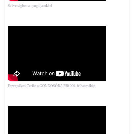
Szövetségben a nyugdíjasokkal
Esztergályos Cecília a GONDOSÓRA 250 000. felhasználója