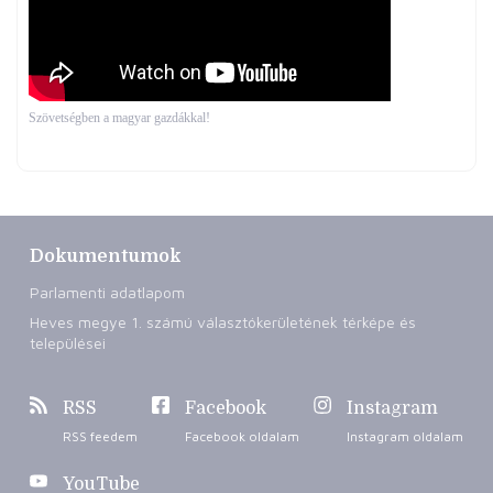
Szövetségben a magyar gazdákkal!
Dokumentumok
Parlamenti adatlapom
Heves megye 1. számú választókerületének térképe és
települései
RSS
Facebook
Instagram
RSS feedem
Facebook oldalam
Instagram oldalam
YouTube