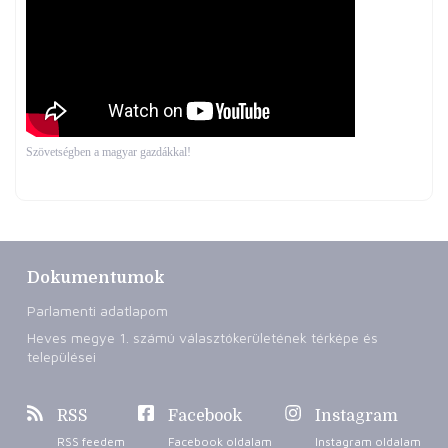
Szövetségben a magyar gazdákkal!
Dokumentumok
Parlamenti adatlapom
Heves megye 1. számú választókerületének térképe és
települései
RSS
Facebook
Instagram
RSS feedem
Facebook oldalam
Instagram oldalam