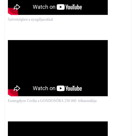
Szövetségben a nyugdíjasokkal
Esztergályos Cecília a GONDOSÓRA 250 000. felhasználója