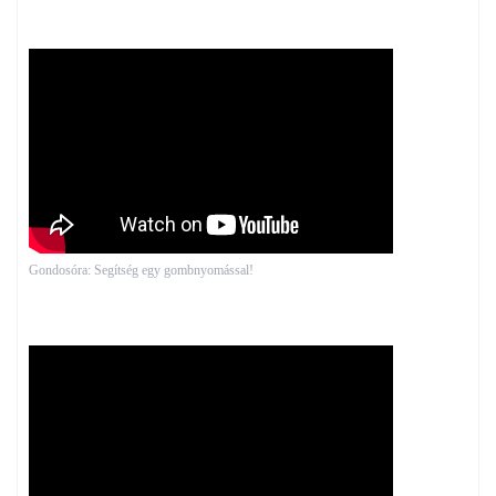
Gondosóra: Segítség egy gombnyomással!