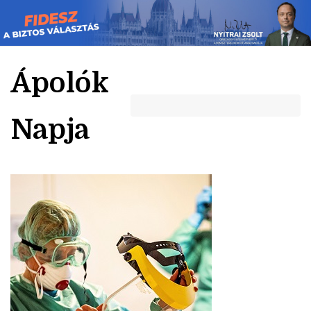
Skip
to
content
Ápolók
Napja