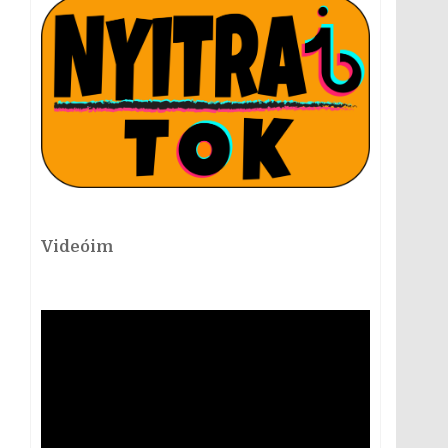
Videóim