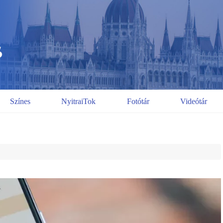
Színes
NyitraiTok
Fotótár
Videótár