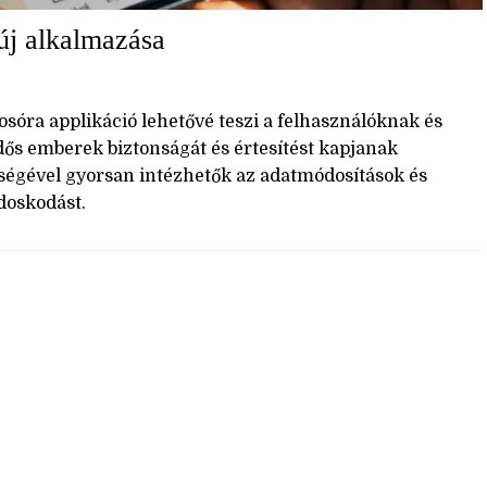
új alkalmazása
sóra applikáció lehetővé teszi a felhasználóknak és
ős emberek biztonságát és értesítést kapjanak
tségével gyorsan intézhetők az adatmódosítások és
doskodást.