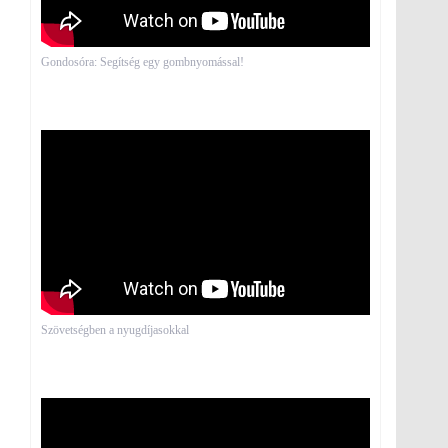
Gondosóra: Segítség egy gombnyomással!
Szövetségben a nyugdíjasokkal