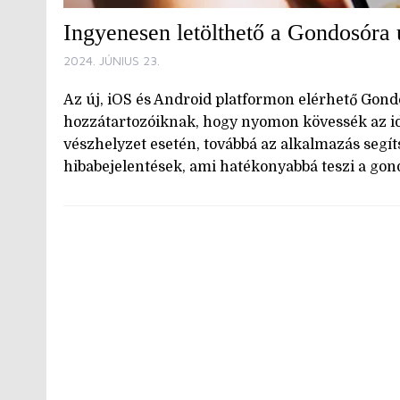
Ingyenesen letölthető a Gondosóra 
2024. JÚNIUS 23.
Az új, iOS és Android platformon elérhető Gondo
hozzátartozóiknak, hogy nyomon kövessék az id
vészhelyzet esetén, továbbá az alkalmazás segí
hibabejelentések, ami hatékonyabbá teszi a gon