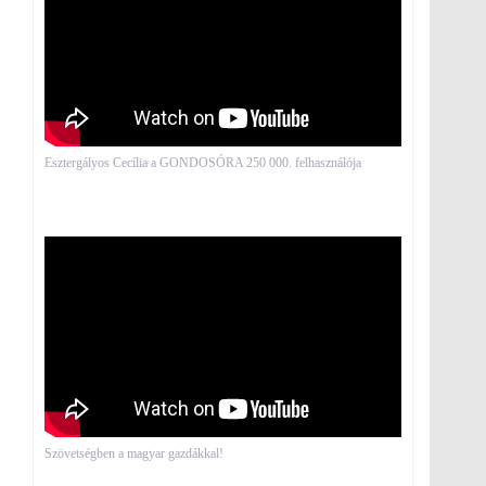
Esztergályos Cecília a GONDOSÓRA 250 000. felhasználója
Szövetségben a magyar gazdákkal!