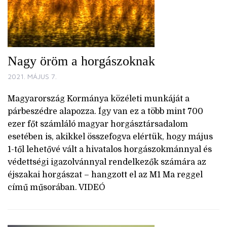
Nagy öröm a horgászoknak
2021. MÁJUS 7.
Magyarország Kormánya közéleti munkáját a
párbeszédre alapozza. Így van ez a több mint 700
ezer főt számláló magyar horgásztársadalom
esetében is, akikkel összefogva elértük, hogy május
1-től lehetővé vált a hivatalos horgászokmánnyal és
védettségi igazolvánnyal rendelkezők számára az
éjszakai horgászat – hangzott el az M1 Ma reggel
című műsorában. VIDEÓ