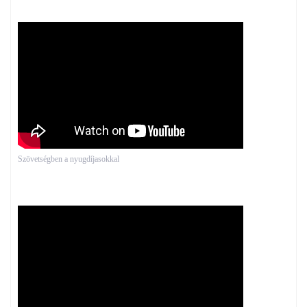
Szövetségben a nyugdíjasokkal