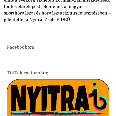
elmúlt években született kormányzati intézkedések
fontos előrelépést jelentenek a magyar
sporthorgászat és horgászturizmus fejlesztésében –
jelentette ki Nyitrai Zsolt. VIDEÓ
Facebookom
TikTok csatornám: