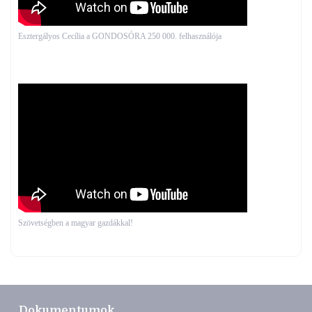
Esztergályos Cecília a GONDOSÓRA 250 000. felhasználója
Szövetségben a magyar gazdákkal!
Dokumentumok