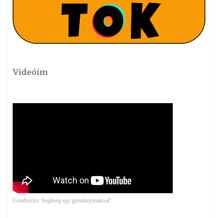
Videóim
Gondosóra: Segítség egy gombnyomással!