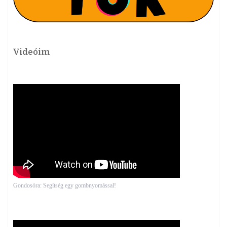
Videóim
Gondosóra: Segítség egy gombnyomással!