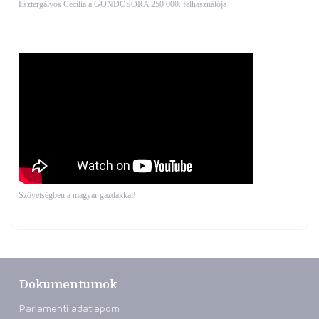
Esztergályos Cecília a GONDOSÓRA 250 000. felhasználója
Szövetségben a magyar gazdákkal!
Dokumentumok
Parlamenti adatlapom