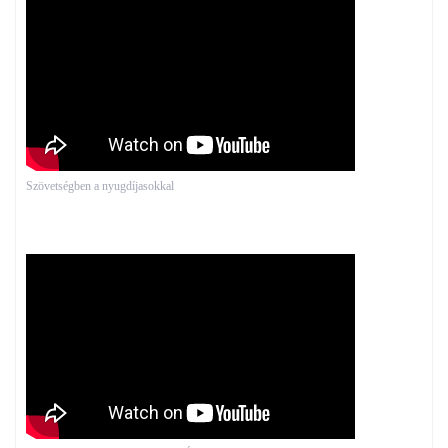
Szövetségben a nyugdíjasokkal