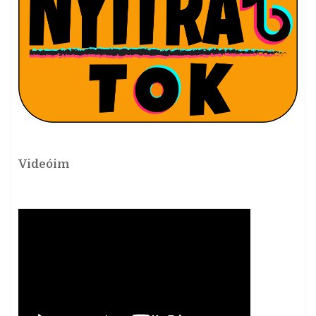
Videóim