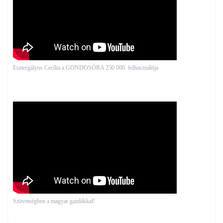
Esztergályos Cecília a GONDOSÓRA 250 000. felhasználója
Szövetségben a magyar gazdákkal!