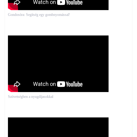
Gondosóra: Segítség egy gombnyomással!
Szövetségben a nyugdíjasokkal