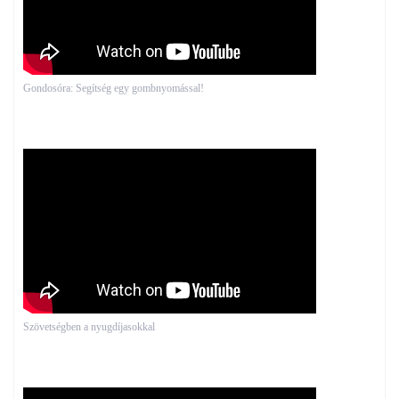
Gondosóra: Segítség egy gombnyomással!
Szövetségben a nyugdíjasokkal