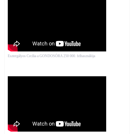
Esztergályos Cecília a GONDOSÓRA 250 000. felhasználója