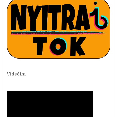
Videóim