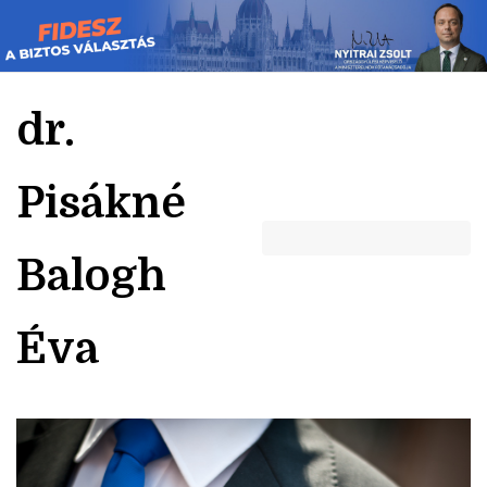
Skip
to
content
dr.
Pisákné
Balogh
Éva