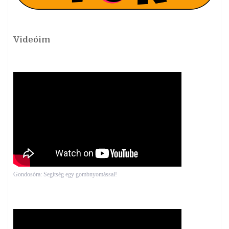
Videóim
Gondosóra: Segítség egy gombnyomással!