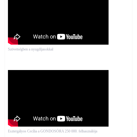
Szövetségben a nyugdíjasokkal
Esztergályos Cecília a GONDOSÓRA 250 000. felhasználója