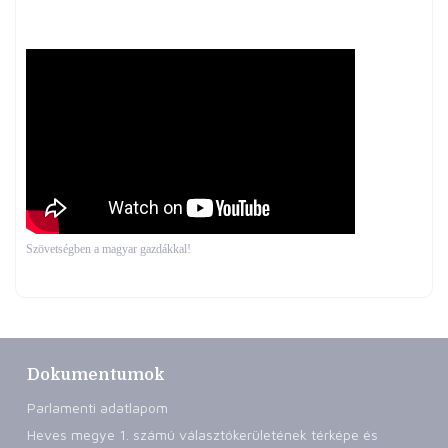
Szövetségben a magyar gazdákkal!
Dokumentumok
Parlamenti adatlapom
Heves megye 1. számú választókerületének térképe és