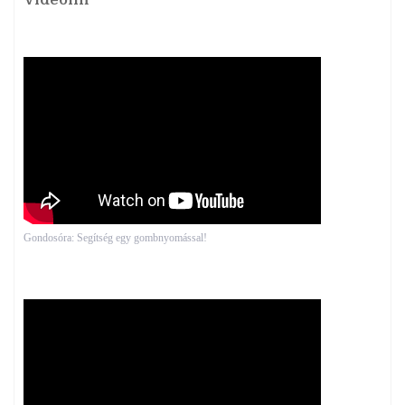
Videóim
Gondosóra: Segítség egy gombnyomással!