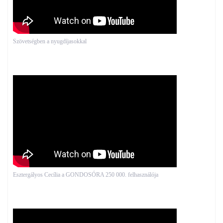
Szövetségben a nyugdíjasokkal
Esztergályos Cecília a GONDOSÓRA 250 000. felhasználója