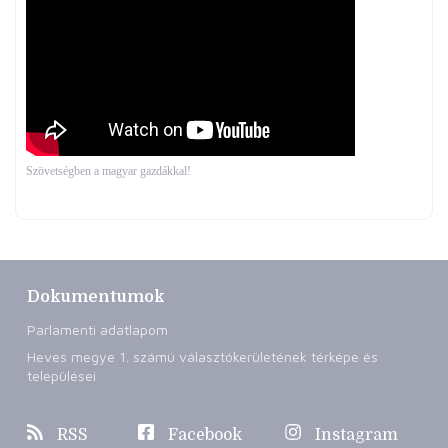
Szövetségben a magyar gazdákkal!
Dokumentumok
Parlamenti adatlapom
Heves megye 1. számú választókerületének térképe és
települései
RSS
Facebook
Instagram