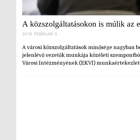
A közszolgáltatásokon is múlik az 
2016. FEBRUÁR 3.
A városi közszolgáltatások minősége nagyban bef
jelenlévő vezetők munkája közéleti szempontból i
Városi Intézményének (EKVI) munkaértekezletén