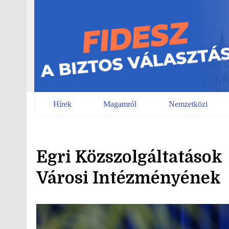
Skip
to
content
Hírek
Magamról
Nemzetközi
Egri Közszolgáltatások
Városi Intézményének