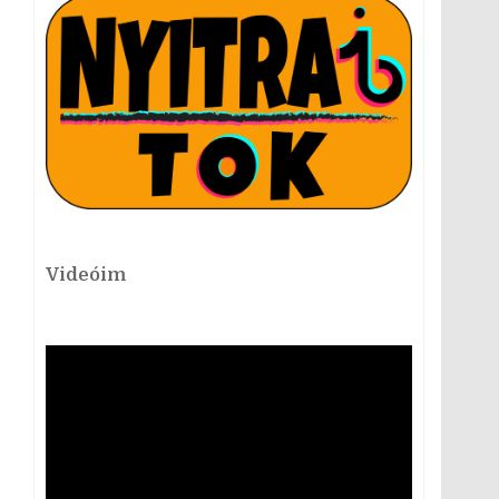
Videóim