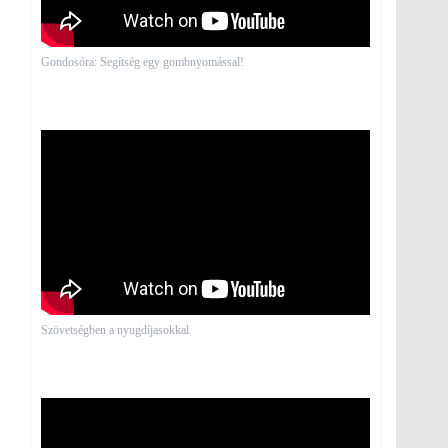
Gondosóra: Segítség egy gombnyomással!
Szövetségben a nyugdíjasokkal