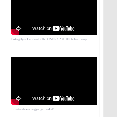
Esztergályos Cecília a GONDOSÓRA 250 000. felhasználója
Szövetségben a magyar gazdákkal!