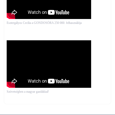
Esztergályos Cecília a GONDOSÓRA 250 000. felhasználója
Szövetségben a magyar gazdákkal!