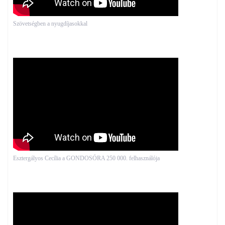
Szövetségben a nyugdíjasokkal
Esztergályos Cecília a GONDOSÓRA 250 000. felhasználója