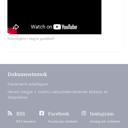
Szövetségben a magyar gazdákkal!
Dokumentumok
Parlamenti adatlapom
Heves megye 1. számú választókerületének térképe és
települései
RSS
Facebook
Instagram
RSS feedem
Facebook oldalam
Instagram oldalam