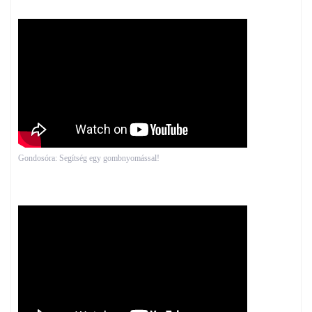
Gondosóra: Segítség egy gombnyomással!