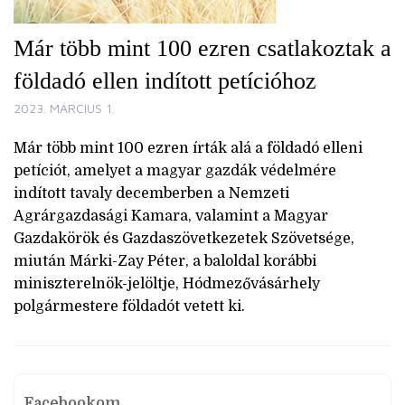
Már több mint 100 ezren csatlakoztak a
földadó ellen indított petícióhoz
2023. MÁRCIUS 1.
Már több mint 100 ezren írták alá a földadó elleni
petíciót, amelyet a magyar gazdák védelmére
indított tavaly decemberben a Nemzeti
Agrárgazdasági Kamara, valamint a Magyar
Gazdakörök és Gazdaszövetkezetek Szövetsége,
miután Márki-Zay Péter, a baloldal korábbi
miniszterelnök-jelöltje, Hódmezővásárhely
polgármestere földadót vetett ki.
Facebookom