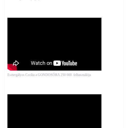
Esztergályos Cecília a GONDOSÓRA 250 000. felhasználója