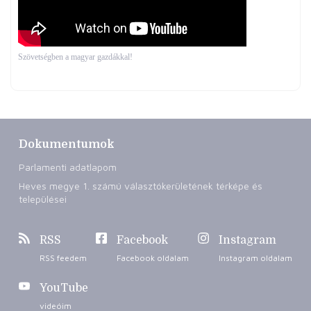
Szövetségben a magyar gazdákkal!
Dokumentumok
Parlamenti adatlapom
Heves megye 1. számú választókerületének térképe és
települései
RSS
Facebook
Instagram
RSS feedem
Facebook oldalam
Instagram oldalam
YouTube
videóim