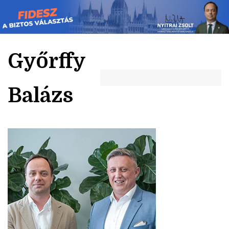
Skip
to
content
Győrffy
Balázs