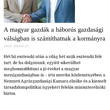
A magyar gazdák a háborús gazdasági
válságban is számíthatnak a kormányra
2022. JÚLIUS 27.
Hét bő esztendő után a világ hét szűk esztendő felé
tart, de ha dolgozunk, együtt sikerülhet
meghosszabbítani a jó éveket a magyar
mezőgazdaságban is – írta szerdai közleményében a
Nemzeti Agrárgazdasági Kamara elnöke és a kiemelt
társadalompolitikai ügyekért felelős miniszterelnöki
biztos.