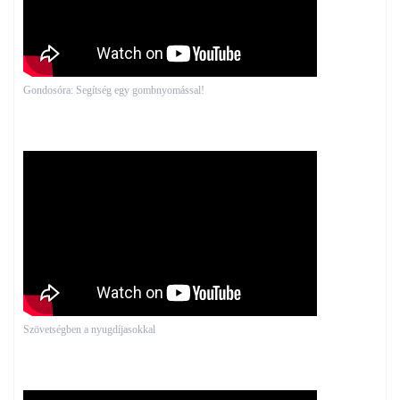
Gondosóra: Segítség egy gombnyomással!
Szövetségben a nyugdíjasokkal