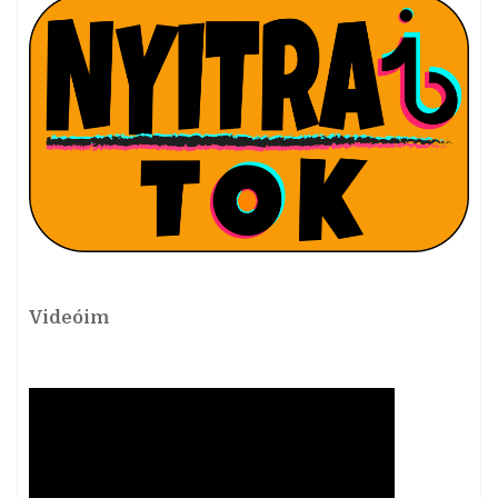
Videóim