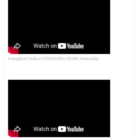
Esztergályos Cecília a GONDOSÓRA 250 000. felhasználója