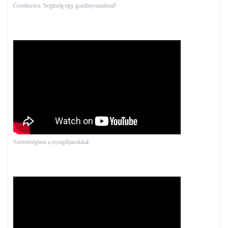
Gondosóra: Segítség egy gombnyomással!
Szövetségben a nyugdíjasokkal