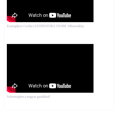
Esztergályos Cecília a GONDOSÓRA 250 000. felhasználója
Szövetségben a magyar gazdákkal!