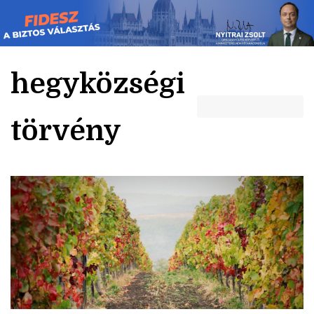
Skip
to
content
hegyközségi
törvény