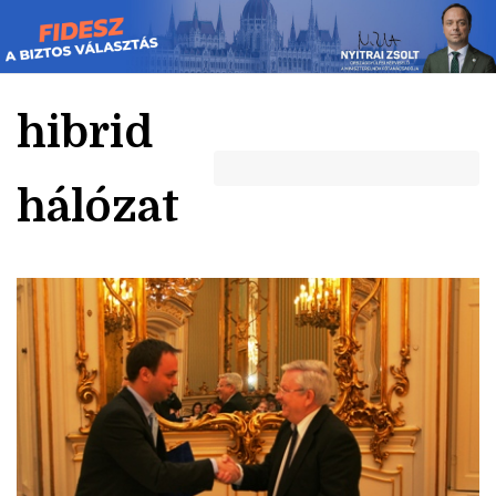
Skip
to
content
hibrid
hálózat