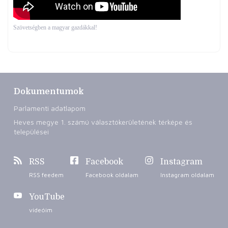
Szövetségben a magyar gazdákkal!
Dokumentumok
Parlamenti adatlapom
Heves megye 1. számú választókerületének térképe és
települései
RSS
Facebook
Instagram
RSS feedem
Facebook oldalam
Instagram oldalam
YouTube
videóim