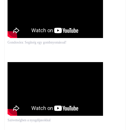
Gondosóra: Segítség egy gombnyomással!
Szövetségben a nyugdíjasokkal