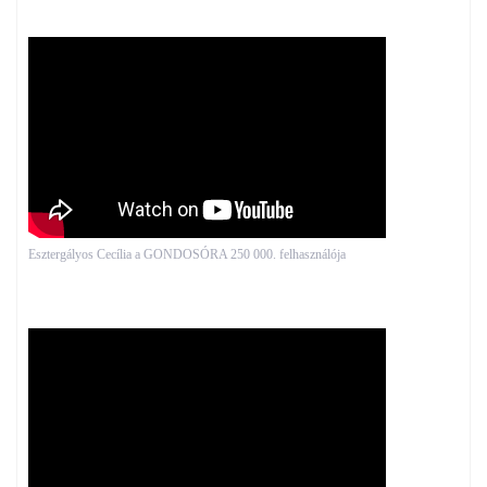
Esztergályos Cecília a GONDOSÓRA 250 000. felhasználója