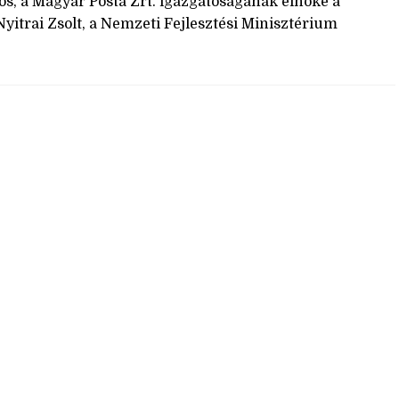
s, a Magyar Posta Zrt. igazgatóságának elnöke a
yitrai Zsolt, a Nemzeti Fejlesztési Minisztérium