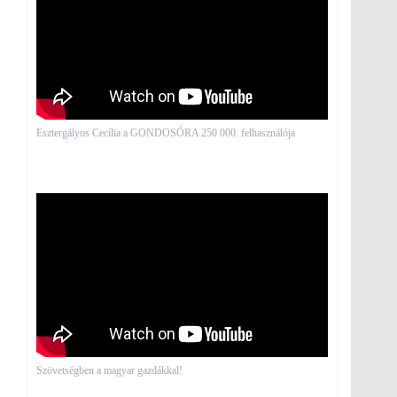
Esztergályos Cecília a GONDOSÓRA 250 000. felhasználója
Szövetségben a magyar gazdákkal!