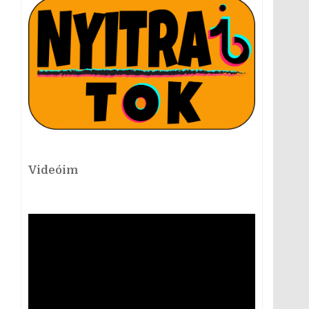
Videóim