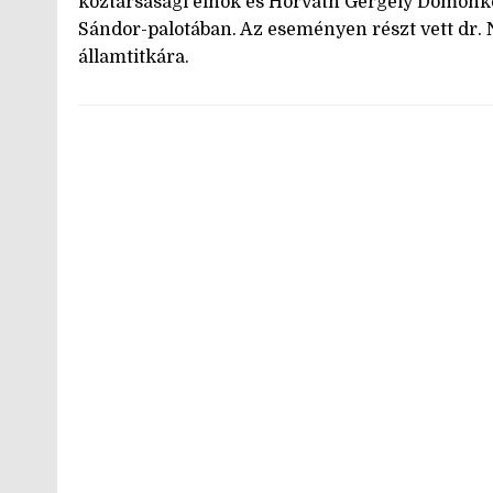
köztársasági elnök és Horváth Gergely Domonko
Sándor-palotában. Az eseményen részt vett dr. N
államtitkára.