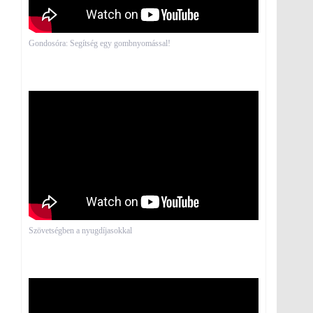
Gondosóra: Segítség egy gombnyomással!
Szövetségben a nyugdíjasokkal