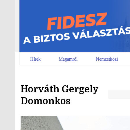
Skip
to
content
Hírek
Magamról
Nemzetközi
Horváth Gergely
Domonkos