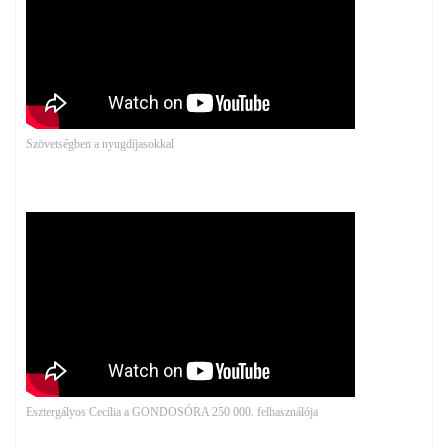
Szövetségben a nyugdíjasokkal
Esztergályos Cecília a GONDOSÓRA 250 000. felhasználója