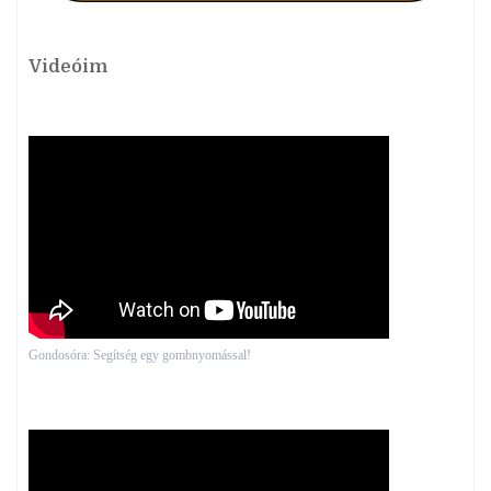
Videóim
Gondosóra: Segítség egy gombnyomással!