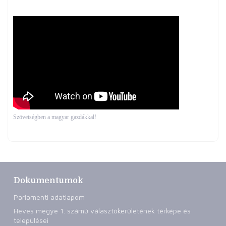
Szövetségben a magyar gazdákkal!
Dokumentumok
Parlamenti adatlapom
Heves megye 1. számú választókerületének térképe és
települései