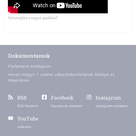
Szövetségben a magyar gazdákkal!
Dokumentumok
Parlamenti adatlapom
Heves megye 1. számú választókerületének térképe és
települései
RSS
Facebook
Instagram
RSS feedem
Facebook oldalam
Instagram oldalam
YouTube
videóim