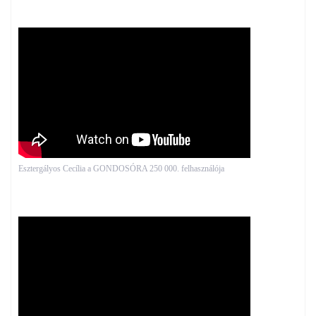
Esztergályos Cecília a GONDOSÓRA 250 000. felhasználója