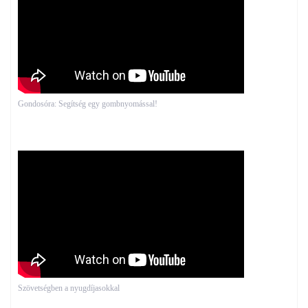
Gondosóra: Segítség egy gombnyomással!
Szövetségben a nyugdíjasokkal