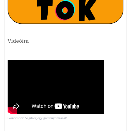
Videóim
Gondosóra: Segítség egy gombnyomással!