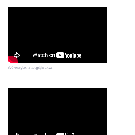
Szövetségben a nyugdíjasokkal