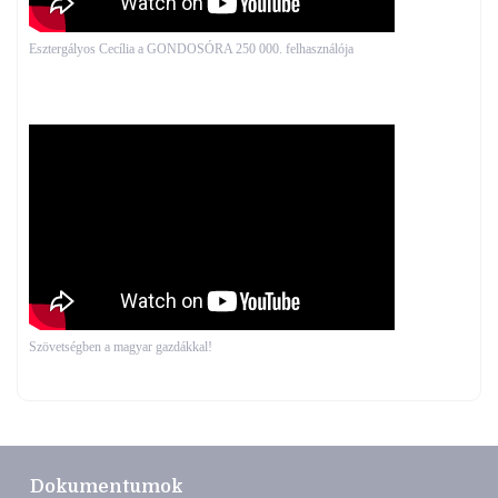
Esztergályos Cecília a GONDOSÓRA 250 000. felhasználója
Szövetségben a magyar gazdákkal!
Dokumentumok