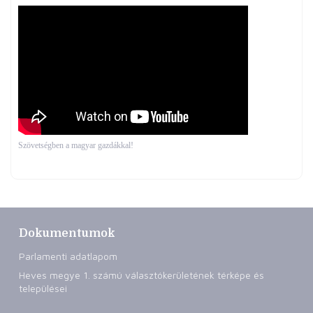
Szövetségben a magyar gazdákkal!
Dokumentumok
Parlamenti adatlapom
Heves megye 1. számú választókerületének térképe és
települései