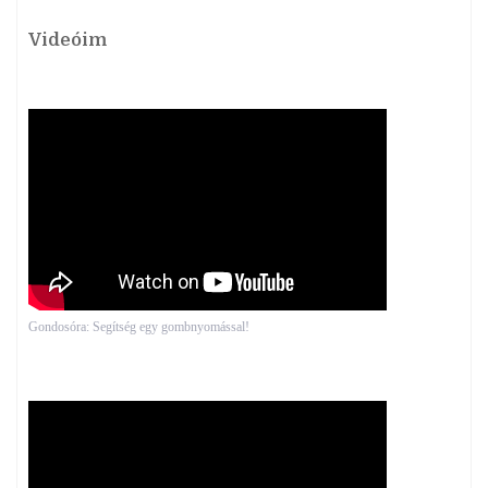
Videóim
Gondosóra: Segítség egy gombnyomással!