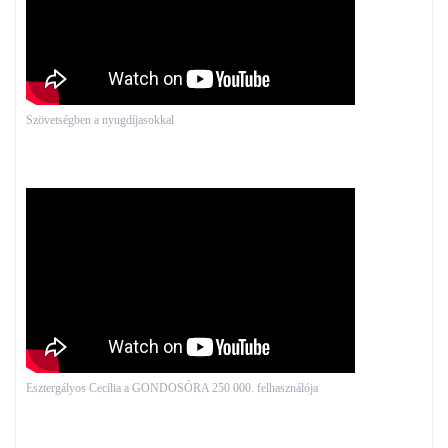
Szövetségben a nyugdíjasokkal
Esztergályos Cecília a GONDOSÓRA 250 000. felhasználója