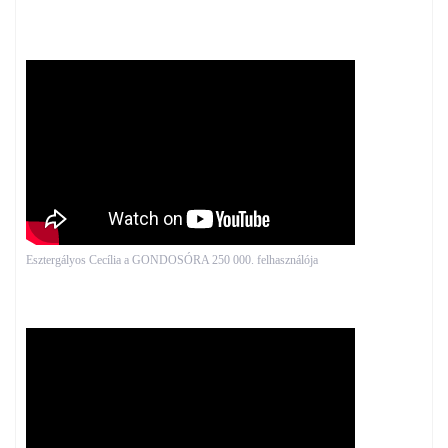
Esztergályos Cecília a GONDOSÓRA 250 000. felhasználója