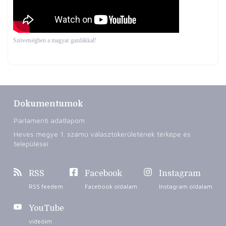
Szövetségben a magyar gazdákkal!
Dokumentumok
Parlamenti adatlapom
Heves megye 1. számú választókerületének térképe és
települései
RSS
Facebook
Instagram
RSS feedem
Facebook oldalam
Instagram oldalam
YouTube
videóim