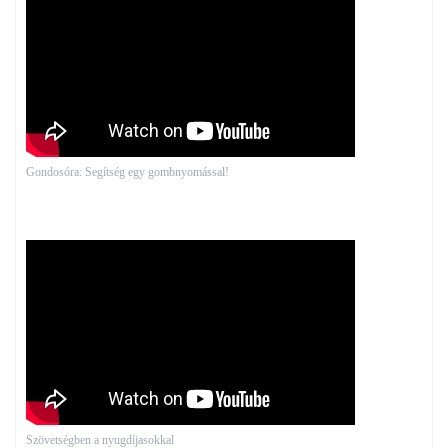
Gondosóra: Segítség egy gombnyomással!
Szövetségben a nyugdíjasokkal