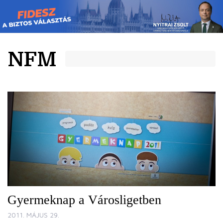
Skip
to
content
NFM
Gyermeknap a Városligetben
2011. MÁJUS 29.