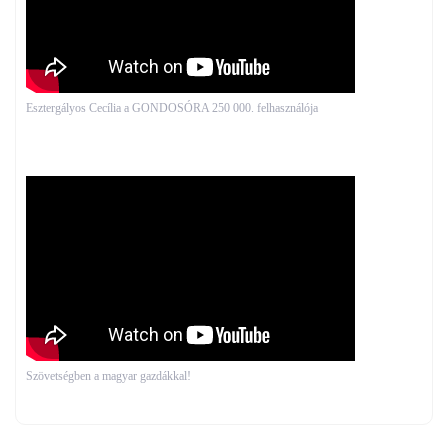
Esztergályos Cecília a GONDOSÓRA 250 000. felhasználója
Szövetségben a magyar gazdákkal!