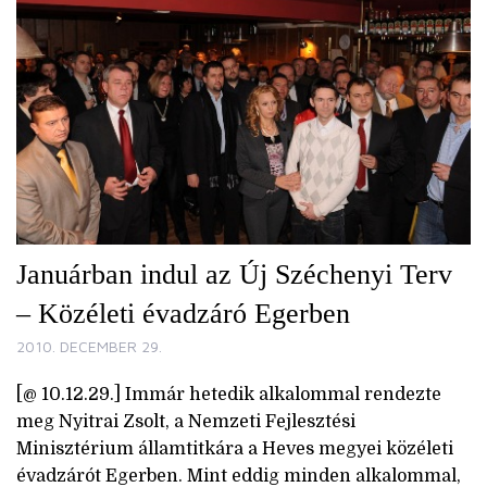
Januárban indul az Új Széchenyi Terv
– Közéleti évadzáró Egerben
2010. DECEMBER 29.
[@ 10.12.29.] Immár hetedik alkalommal rendezte
meg Nyitrai Zsolt, a Nemzeti Fejlesztési
Minisztérium államtitkára a Heves megyei közéleti
évadzárót Egerben. Mint eddig minden alkalommal,