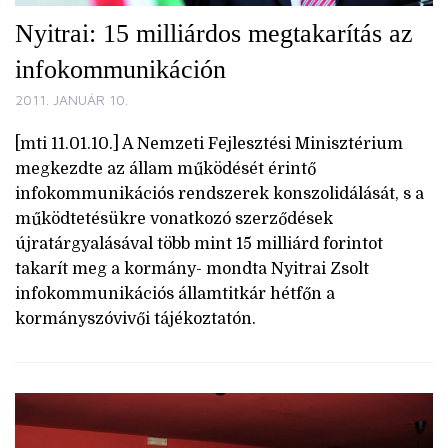
Nyitrai: 15 milliárdos megtakarítás az
infokommunikáción
2011. JANUÁR 10.
[mti 11.01.10.] A Nemzeti Fejlesztési Minisztérium
megkezdte az állam működését érintő
infokommunikációs rendszerek konszolidálását, s a
működtetésükre vonatkozó szerződések
újratárgyalásával több mint 15 milliárd forintot
takarít meg a kormány- mondta Nyitrai Zsolt
infokommunikációs államtitkár hétfőn a
kormányszóvivői tájékoztatón.