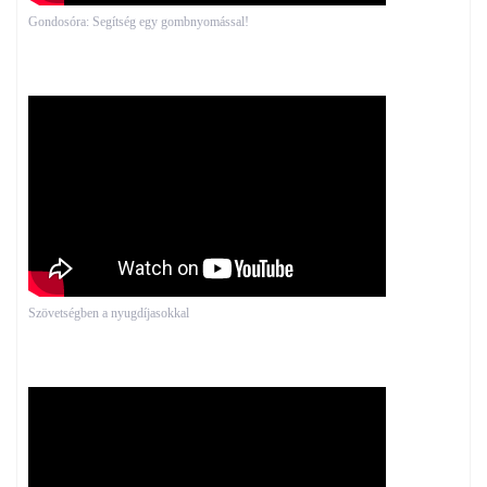
Gondosóra: Segítség egy gombnyomással!
Szövetségben a nyugdíjasokkal