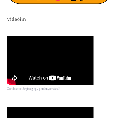
Videóim
Gondosóra: Segítség egy gombnyomással!