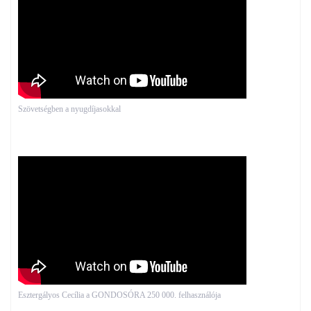
Szövetségben a nyugdíjasokkal
Esztergályos Cecília a GONDOSÓRA 250 000. felhasználója