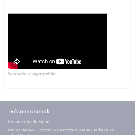
Szövetségben a magyar gazdákkal!
Dokumentumok
Parlamenti adatlapom
Heves megye 1. számú választókerületének térképe és