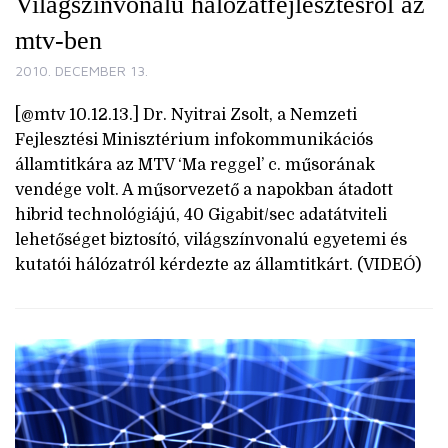
Világszínvonalú hálózatfejlesztésről az
mtv-ben
2010. DECEMBER 13.
[@mtv 10.12.13.] Dr. Nyitrai Zsolt, a Nemzeti
Fejlesztési Minisztérium infokommunikációs
államtitkára az MTV ‘Ma reggel’ c. műsorának
vendége volt. A műsorvezető a napokban átadott
hibrid technológiájú, 40 Gigabit/sec adatátviteli
lehetőséget biztosító, világszínvonalú egyetemi és
kutatói hálózatról kérdezte az államtitkárt. (VIDEÓ)