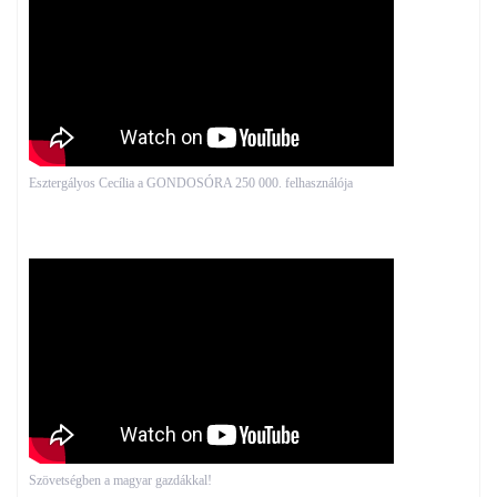
Esztergályos Cecília a GONDOSÓRA 250 000. felhasználója
Szövetségben a magyar gazdákkal!