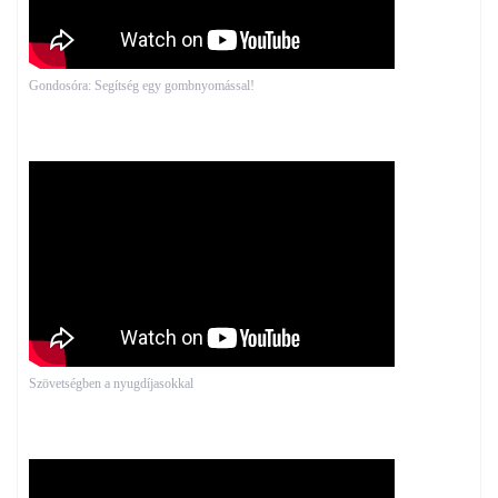
Gondosóra: Segítség egy gombnyomással!
Szövetségben a nyugdíjasokkal