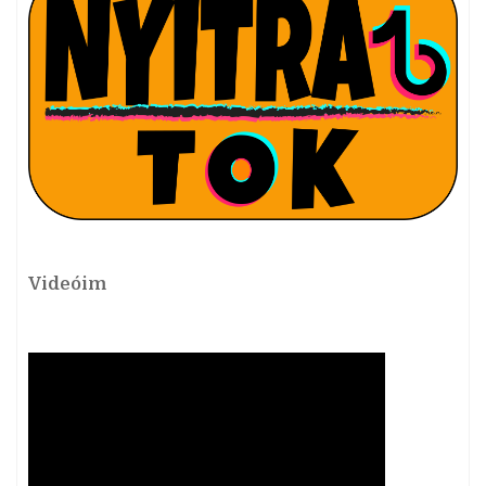
Videóim