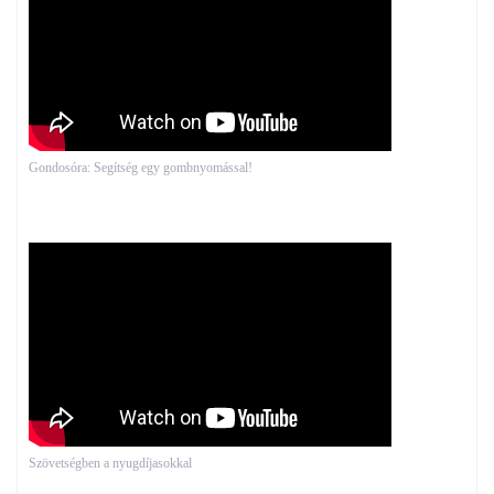
Gondosóra: Segítség egy gombnyomással!
Szövetségben a nyugdíjasokkal