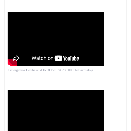
Esztergályos Cecília a GONDOSÓRA 250 000. felhasználója