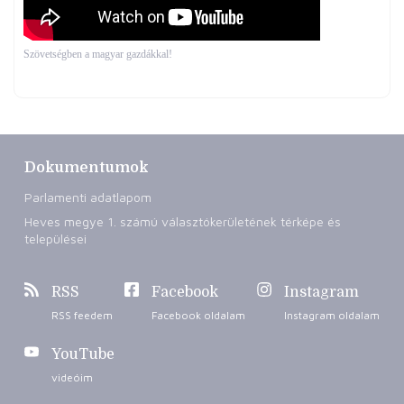
Szövetségben a magyar gazdákkal!
Dokumentumok
Parlamenti adatlapom
Heves megye 1. számú választókerületének térképe és
települései
RSS
Facebook
Instagram
RSS feedem
Facebook oldalam
Instagram oldalam
YouTube
videóim