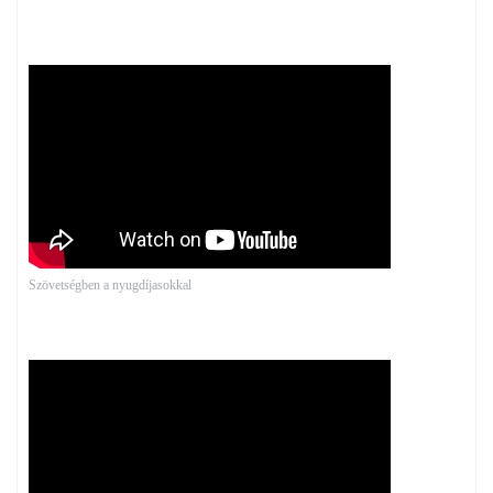
Szövetségben a nyugdíjasokkal