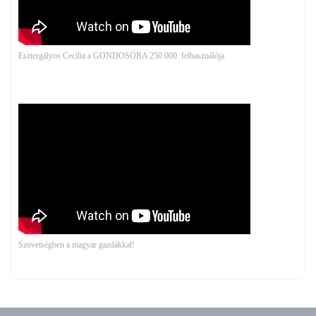
Esztergályos Cecília a GONDOSÓRA 250 000. felhasználója
Szövetségben a magyar gazdákkal!