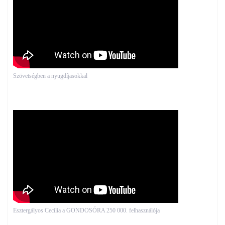
Szövetségben a nyugdíjasokkal
Esztergályos Cecília a GONDOSÓRA 250 000. felhasználója