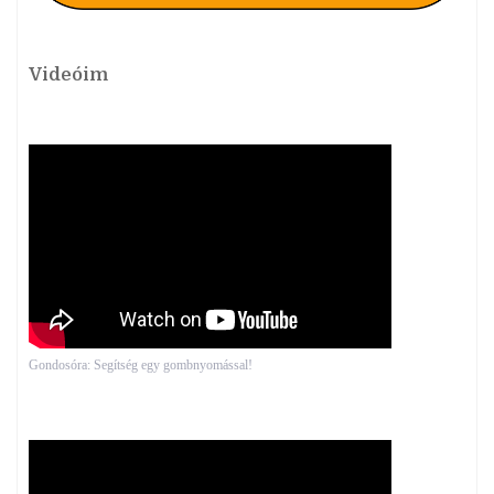
Videóim
Gondosóra: Segítség egy gombnyomással!