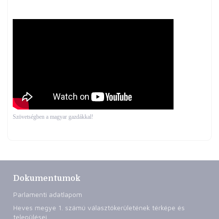
Szövetségben a magyar gazdákkal!
Dokumentumok
Parlamenti adatlapom
Heves megye 1. számú választókerületének térképe és
települései