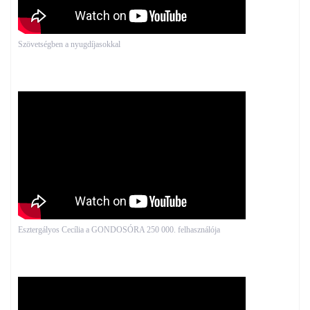
Szövetségben a nyugdíjasokkal
Esztergályos Cecília a GONDOSÓRA 250 000. felhasználója