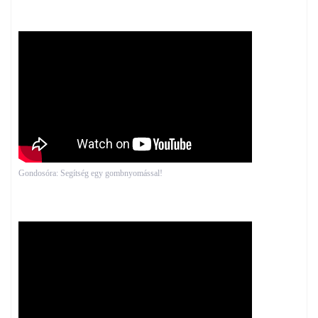
Gondosóra: Segítség egy gombnyomással!