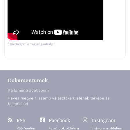
Szövetségben a magyar gazdákkal!
Dokumentumok
Parlamenti adatlapom
Heves megye 1. számú választókerületének térképe és
települései
RSS
Facebook
Instagram
RSS feedem
Facebook oldalam
Instagram oldalam